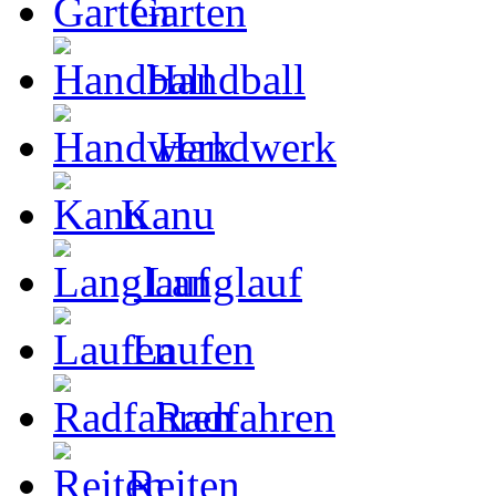
Garten
Handball
Handwerk
Kanu
Langlauf
Laufen
Radfahren
Reiten