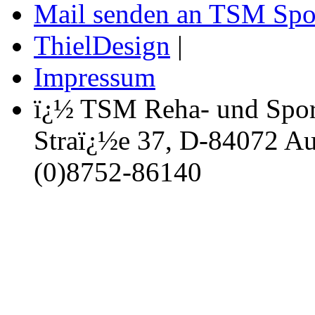
Mail senden an TSM Spo
ThielDesign
|
Impressum
ï¿½ TSM Reha- und Spor
Straï¿½e 37, D-84072 Au 
(0)8752-86140