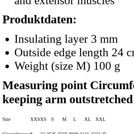
and extensor muscles
Produktdaten:
Insulating layer 3 mm
Outside edge length 24 
Weight (size M) 100 g
Measuring point Circumfer
keeping arm outstretched
Size
XXS
XS
S
M
L
XL
XXL