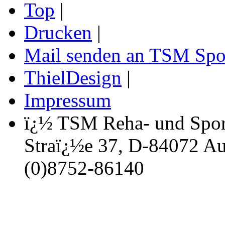
Top
|
Drucken
|
Mail senden an TSM Spo
ThielDesign
|
Impressum
ï¿½ TSM Reha- und Spor
Straï¿½e 37, D-84072 Au 
(0)8752-86140