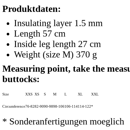
Produktdaten:
Insulating layer 1.5 mm
Length 57 cm
Inside leg length 27 cm
Weight (size M) 370 g
Measuring point, take the measu
buttocks:
Size
XXS
XS
S
M
L
XL
XXL
Circumference
76-82
82-90
90-98
98-106
106-114
114-122
*
* Sonderanfertigungen moeglich