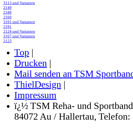
3113 und Varianten
2149
2349
2160
3191 und Varianten
2191
2124 und Varianten
3107 und Varianten
2123
Top
|
Drucken
|
Mail senden an TSM Sportban
ThielDesign
|
Impressum
ï¿½ TSM Reha- und Sportbanda
84072 Au / Hallertau, Telefon